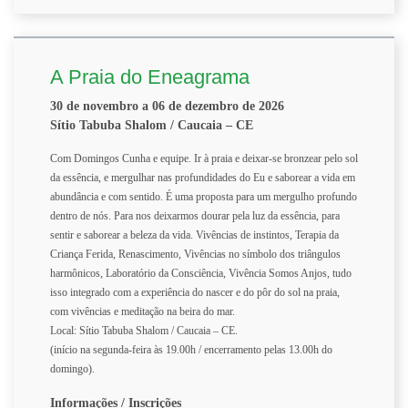
A Praia do Eneagrama
30 de novembro a 06 de dezembro de 2026
Sítio Tabuba Shalom / Caucaia – CE
Com Domingos Cunha e equipe. Ir à praia e deixar-se bronzear pelo sol
da essência, e mergulhar nas profundidades do Eu e saborear a vida em
abundância e com sentido. É uma proposta para um mergulho profundo
dentro de nós. Para nos deixarmos dourar pela luz da essência, para
sentir e saborear a beleza da vida. Vivências de instintos, Terapia da
Criança Ferida, Renascimento, Vivências no símbolo dos triângulos
harmônicos, Laboratório da Consciência, Vivência Somos Anjos, tudo
isso integrado com a experiência do nascer e do pôr do sol na praia,
com vivências e meditação na beira do mar.
Local: Sítio Tabuba Shalom / Caucaia – CE.
(início na segunda-feira às 19.00h / encerramento pelas 13.00h do
domingo).
Informações / Inscrições