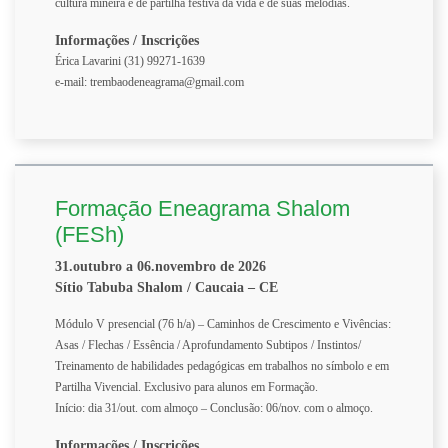
cultura mineira e de partilha festiva da vida e de suas melodias.
Informações / Inscrições
Érica Lavarini (31) 99271-1639
e-mail: trembaodeneagrama@gmail.com
Formação Eneagrama Shalom
(FESh)
31.outubro a 06.novembro de 2026
Sítio Tabuba Shalom / Caucaia – CE
Módulo V presencial (76 h/a) – Caminhos de Crescimento e Vivências:
Asas / Flechas / Essência / Aprofundamento Subtipos / Instintos/
Treinamento de habilidades pedagógicas em trabalhos no símbolo e em
Partilha Vivencial. Exclusivo para alunos em Formação.
Início: dia 31/out. com almoço – Conclusão: 06/nov. com o almoço.
Informações / Inscrições