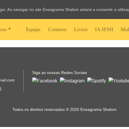
vigor. Ao navegar no site Eneagrama Shalom estará a consentir a utiliz
rso
Equipe
Contatos
Livros
IA IESH
Mul
Siga as nossas Redes Sociais
mail.com
2
Todos os direitos reservados
®
2026 Eneagrama Shalom