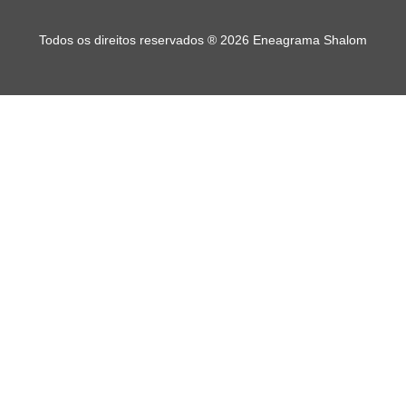
Todos os direitos reservados
®
2026 Eneagrama Shalom