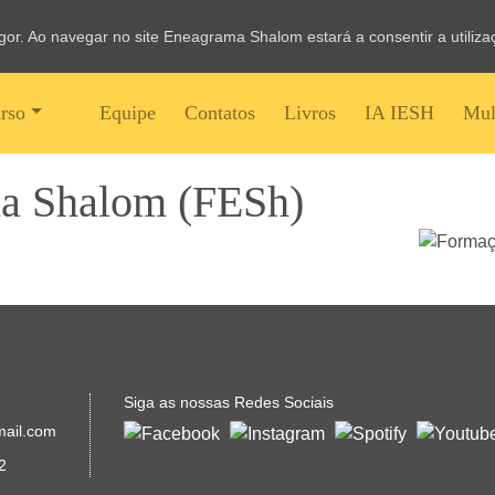
vigor. Ao navegar no site Eneagrama Shalom estará a consentir a utiliz
rso
Equipe
Contatos
Livros
IA IESH
Mul
a Shalom (FESh)
Siga as nossas Redes Sociais
mail.com
2