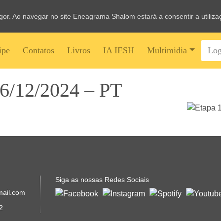
vigor. Ao navegar no site Eneagrama Shalom estará a consentir a utiliz
ipe
Contatos
Livros
IA IESH
Multimidia
Log
26/12/2024 – PT
Siga as nossas Redes Sociais
mail.com
2