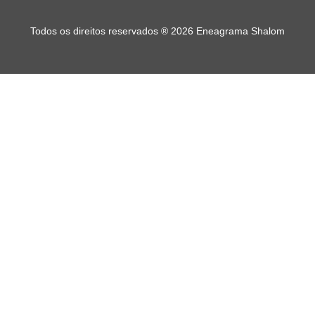
Todos os direitos reservados
®
2026 Eneagrama Shalom