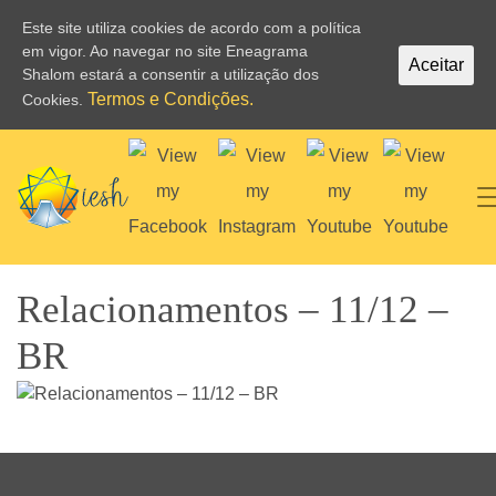
Este site utiliza cookies de acordo com a política
em vigor. Ao navegar no site Eneagrama
Aceitar
Shalom estará a consentir a utilização dos
Termos e Condições.
Cookies.
Relacionamentos – 11/12 –
BR