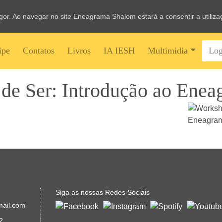
vigor. Ao navegar no site Eneagrama Shalom estará a consentir a utiliz
ipe
Contatos
Livros
IA IESH
Multimidia
Log
de Ser: Introdução ao Enea
Siga as nossas Redes Sociais
mail.com
2