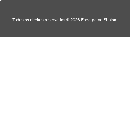
Todos os direitos reservados
®
2026 Eneagrama Shalom