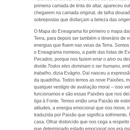
primeira camada de tinta do altar, apareceu o
chegarem na camada original, de talha doura
sobrepostas que disfarçam a beleza das origen
O Mapa do Eneagrama foi primeiro o mapa das
Terra, para depois ser também o itinerário d
energias que fluem nas veias da Terra. Somos
o Eneagrama nomeou, a partir das listas de E
Pecados, porque nos fazem
errar o alvo
ou de
divide.
Todos eles dominam o ser humano, embo
trabalho,
dizia Evágrio. Daí nasceu a express
da quadrilha. Todos temos as nove Paixões, 
qualquer vestígio de avaliação moral – isso 
funcionamos e são essas Paixões que nos de
liga
à Fonte. Temos então uma Paixão de estim
atitudes, a energia emocional que nos move,
traduzida por Paixão que significa sofriment
casa. Olhar distorcido que nos cega a respeit
que determinado estado emocional nos era mai