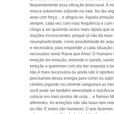
frequentemente essa vibração emocional. A mos
mosca sobreviveu subindo na nata. No dia seg
asas com força… e afogou-se. Aquela emoção q
sempre, cada vez com mais frequência e com ma
chega a ser quarenta vezes mais rápida que a
reações inconscientes, porque já não dá mais
neuroplasticidade, como possibilidade de arque
e necessária, para responder a cada situação
necessário sentir Raiva que Amor. O Humano sa
emoção em emoção, entrando e saindo, vamos 
emoção e queremos com ela dar resposta a t
não é mais necessária ou ainda não é oportuna
precisamos dessa energia para correr ou subir 
cérebro jogando na corrente sanguínea as m
você pode ser também serenidade e inocência
colocar em mais pontos de vista…
e Nelson M
diferentes.
As emoções não são boas nem más, 
ou não. E todas são humanas. O que fazemos c