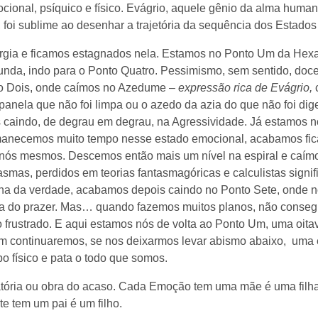
ocional, psíquico e físico. Evágrio, aquele gênio da alma huma
 foi sublime ao desenhar a trajetória da sequência dos Estado
ergia e ficamos estagnados nela. Estamos no Ponto Um da Hex
nda, indo para o Ponto Quatro. Pessimismo, sem sentido, doce
to Dois, onde caímos no Azedume –
expressão rica de Evágrio,
anela que não foi limpa ou o azedo da azia do que não foi dig
aindo, de degrau em degrau, na Agressividade. Já estamos no 
rmanecemos muito tempo nesse estado emocional, acabamos fic
 nós mesmos. Descemos então mais um nível na espiral e caím
asmas, perdidos em teorias fantasmagóricas e calculistas signif
na da verdade, acabamos depois caindo no Ponto Sete, onde n
ca do prazer. Mas… quando fazemos muitos planos, não consegu
o frustrado. E aqui estamos nós de volta ao Ponto Um, uma oi
 continuaremos, se nos deixarmos levar abismo abaixo, uma e
o físico e pata o todo que somos.
tória ou obra do acaso. Cada Emoção tem uma mãe é uma filh
e tem um pai é um filho.