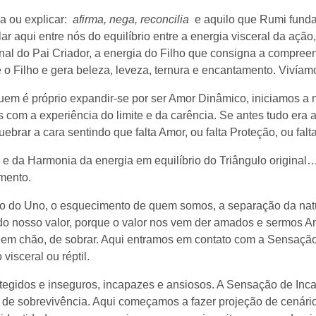
a ou explicar:
afirma, nega, reconcilia
e aquilo que Rumi fund
r aqui entre nós do equilíbrio entre a energia visceral da ação
inal do Pai Criador, a energia do Filho que consigna a compr
e o Filho e gera beleza, leveza, ternura e encantamento. Vivía
quem é próprio expandir-se por ser Amor Dinâmico, iniciamos a 
com a experiência do limite e da carência. Se antes tudo era ab
brar a cara sentindo que falta Amor, ou falta Proteção, ou falt
e da Harmonia da energia em equilíbrio do Triângulo original…
mento.
 do Uno, o esquecimento de quem somos, a separação da nat
o nosso valor, porque o valor nos vem der amados e sermos 
nem chão, de sobrar. Aqui entramos em contato com a Sensação 
isceral ou réptil.
tegidos e inseguros, incapazes e ansiosos. A Sensação de Inc
s de sobrevivência. Aqui começamos a fazer projeção de cenári