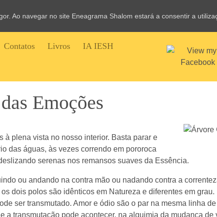
vigor. Ao navegar no site Eneagrama Shalom estará a consentir a utiliz
Contatos
Livros
IA IESH
 das Emoções
à plena vista no nosso interior. Basta parar e
úrio das águas, às vezes correndo em pororoca
 deslizando serenas nos remansos suaves da Essência.
 fluindo ou andando na contra mão ou nadando contra a corrente
e os dois polos são idênticos em Natureza e diferentes em gra
o pode ser transmutado. Amor e ódio são o par na mesma linha de
 a transmutação pode acontecer, na alquimia da mudança de vi