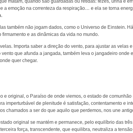
as que matam, quando são guardadas ou retidas: fezes, urina e
ue a emoção na correnteza da respiração… e ela se torna energ
a.
las também não jogam dados, como o Universo de Einstein. Há 
o firmamento e as dinâmicas da vida no mundo.
velas. Importa saber a direção do vento, para ajustar as velas e
o vento que afunda a jangada, também leva o jangadeiro onde e
onde quer chegar.
o e original, o Paraíso de onde viemos, o estado de comunhão
a imperturbável de plenitude é satisfação, contentamento e int
s chamados a ser do que aquilo que perdemos, nos une antigo 
do original se mantém e permanece, pelo equilíbrio das três e
rceira força, transcendente, que equilibra, neutraliza a tensão e