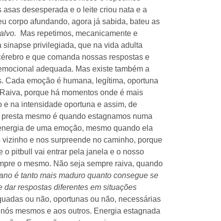
 asas desesperada e o leite criou nata e a
u corpo afundando, agora já sabida, bateu as
 alvo.
Mas repetimos, mecanicamente e
sinapse privilegiada, que na vida adulta
 cérebro e que comanda nossas respostas e
a emocional adequada. Mas existe também a
ais. Cada emoção é humana, legítima, oportuna
 a Raiva, porque há momentos onde é mais
 e na intensidade oportuna e assim, de
Não presta mesmo é quando estagnamos numa
 energia de uma emoção, mesmo quando ela
o vizinho e nos surpreende no caminho, porque
 pitbull vai entrar pela janela e o nosso
mpre o mesmo. Não seja sempre raiva, quando
ano é tanto mais maduro quanto consegue se
dar respostas diferentes em situações
quadas ou não, oportunas ou não, necessárias
a nós mesmos e aos outros. Energia estagnada