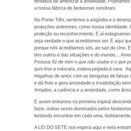
tentativa de amenizar a ansiedade. Pojetamos
a nossa
fábrica de fantasmas cerebrais.
No Ponto Três, sentimos a angústia e o dese
projeções anteriores, como nossa identidad
proteção ou reconhecimento. E aí estagnamos
seja verdade o que acreditamos ser. É aqui q
porque nós acreditamos sós, ao sair do Uno. 
dos outros e das situações e do mundo… Amo
Pessoa:
fiz de mim o que não soube e o que p
quis tirar a máscara, estava pegada à cara.
Aqu
migalhas de amor, com as bengalas de falsas 
e dá fruto e gera ansiedade e insatisfação s
Amados, a carência e a ansiedade, como
ânsi
E assim entramos na primeira espiral descende
fazer, outras vezes dominados pelos fantasm
tentando encontrar em cada uma, Isoldamente, 
A LEI DO SETE nos espera aqui e nela entra